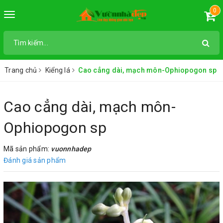
0
Toggle
navigation
Trang chủ
Kiểng lá
Cao cẳng dài, mạch môn-Ophiopogon sp
Cao cẳng dài, mạch môn-
Ophiopogon sp
Mã sản phẩm:
vuonnhadep
Đánh giá sản phẩm