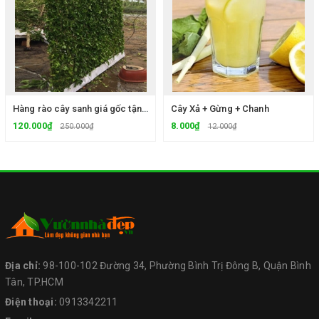
Hàng rào cây sanh giá gốc tận vườn
Cây Xả + Gừng + Chanh
120.000₫
8.000₫
250.000₫
12.000₫
Địa chỉ:
98-100-102 Đường 34, Phường Bình Trị Đông B, Quận Bình
Tân, TP.HCM
Điện thoại:
0913342211