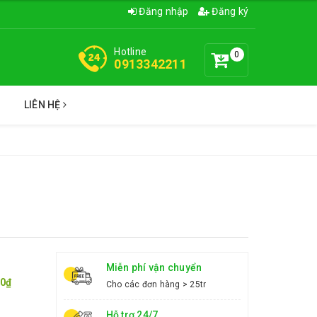
Đăng nhập
Đăng ký
Hotline
0
0913342211
C
LIÊN HỆ
Miễn phí vận chuyển
00₫
Cho các đơn hàng > 25tr
Hỗ trợ 24/7