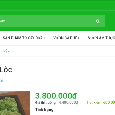
SẢN PHẨM TỪ CÂY DỪA
VƯỜN CÀ PHÊ
VƯỜN ẨM THỰ
ần Lộc
 Lộc
ẩm
3.800.000₫
4.400.000₫
Tiết kiệm:
600.0
Giá thị trường:
Tình trạng: