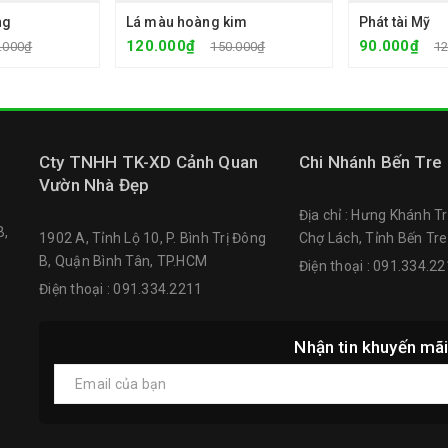
ng
Lá màu hoàng kim
Phát tài Mỹ
120.000₫
90.000₫
.000₫
150.000₫
12
Cty TNHH TK-XD Cảnh Quan
Chi Nhánh Bến Tre
Vườn Nhà Đẹp
Địa chỉ : Hưng Khánh T
B,
1902 A, Tỉnh Lộ 10, P. Bình Trị Đông
Chợ Lách, Tỉnh Bến Tre
B, Quận Bình Tân, TP.HCM
Điện thoại : 091.334.2
Điện thoại : 091.334.2211
Nhận tin khuyến mãi