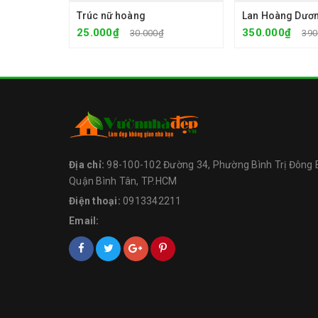
Trúc nữ hoàng
Lan Hoàng Dươ
25.000₫
350.000₫
30.000₫
390
Địa chỉ:
98-100-102 Đường 34, Phường Bình Trị Đông 
Quận Bình Tân, TP.HCM
Điện thoại:
0913342211
Email: