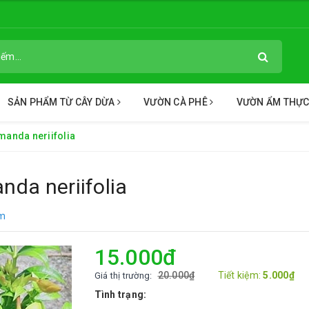
SẢN PHẨM TỪ CÂY DỪA
VƯỜN CÀ PHÊ
VƯỜN ẨM THỰ
manda neriifolia
nda neriifolia
ẩm
15.000₫
20.000₫
Tiết kiệm:
5.000₫
Giá thị trường:
Tình trạng: