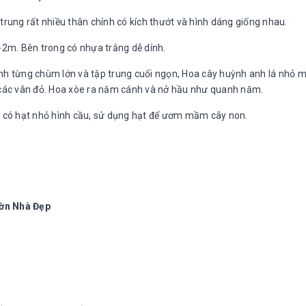
trung rất nhiều thân chính có kích thướt và hình dáng giống nhau.
-2m. Bên trong có nhựa trắng dễ dính.
nh từng chùm lớn và tập trung cuối ngọn, Hoa cây huỳnh anh lá nhỏ m
ó các vân đỏ. Hoa xòe ra năm cánh và nở hầu như quanh năm.
ả có hạt nhỏ hình cầu, sử dụng hạt để ươm mầm cây non.
ườn Nhà Đẹp