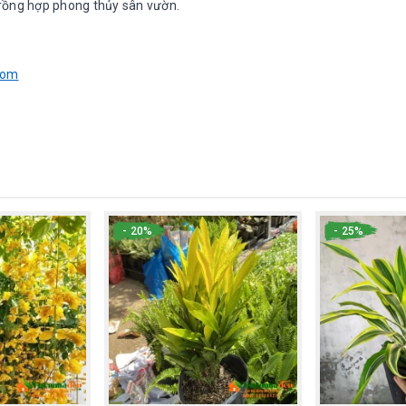
í trồng hợp phong thủy sân vườn.
com
- 20%
- 25%