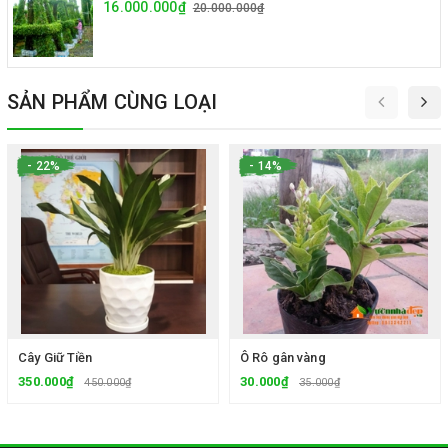
16.000.000₫
20.000.000₫
SẢN PHẨM CÙNG LOẠI
- 22%
- 14%
Cây Giữ Tiền
Ô Rô gân vàng
350.000₫
30.000₫
450.000₫
35.000₫