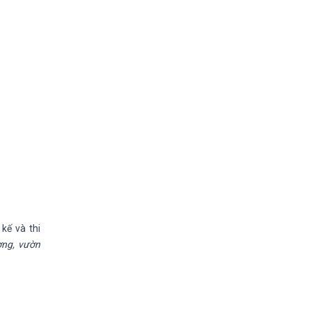
kế và thi
ợng, vườn