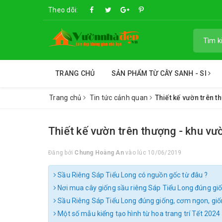
Theo dõi:
TRANG CHỦ
SẢN PHẨM TỪ CÂY SANH - SI
Trang chủ
Tin tức cảnh quan
Thiết kế vườn trên t
Thiết kế vườn trên thượng - khu vư
Đăng bởi
Chung Hoàng An
vào lúc 10/06/2019
Sầu Riêng Sáp Tiểu Long có nguồn gốc từ đâu ?
Nơi mua cây giống sầu riêng Sáp Tiểu Long đúng giố
Sầu Riêng Sáp Tiểu Long đúng giống, cơm ngon, gi
Một số mẫu kiểng tạo hình từ hoa trang trí Tết 2024