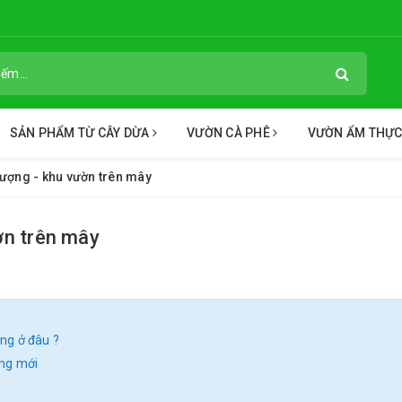
SẢN PHẨM TỪ CÂY DỪA
VƯỜN CÀ PHÊ
VƯỜN ẨM THỰ
hượng - khu vườn trên mây
ờn trên mây
ng ở đâu ?
ống mới