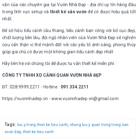
vấn của các chuyên gia tại Vườn Nhà Đẹp - địa chỉ uy tín hàng đầu
trong lĩnh vực setup và
thiết kế sân vườn
để có được hiệu quả tốt
nhất.
Để sở hữu tiểu cảnh cầu thang, tiểu cảnh ban công với bố cục đẹp,
chất lượng bền lâu, đội ngũ nhân viên của Vườn Nhà Đẹp sẽ nghiên
cứu cẩn thận vị thế mảnh đất với các yếu tố ánh sáng, phong thủy
giúp gia chủ có được một không gian tiểu cảnh đẹp nhất.
Hãy liên hệ với chúng tôi để được tư vấn thiết kế miễn phí :
CÔNG TY TNHH XD CẢNH QUAN VƯỜN NHÀ ĐẸP
ĐT: 028.9999.2211 - Hotline :
091.334.2211
https://vuonnhadep.vn - www.vuonnhadep.vn@gmail.com
Tags:
,
luu y trong thiet ke tieu canh
nhung luu y quan trong trong san
,
vuon dep
thiet ke tieu canh