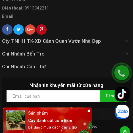
Điện thoại:
0913342211
Email:
Cty TNHH TK-XD Cảnh Quan Vườn Nhà Đẹp
Chi Nhánh Bến Tre
Chi Nhánh Cần Thơ
Nhận tin khuyến mãi từ cửa hàng
Đăng ký
Sản phẩm
Cây Sanh cắt cole tròn
© Bản quyền thuộc về
Vườn Nhà Đẹp
Đã được mua cách đây 2 giờ