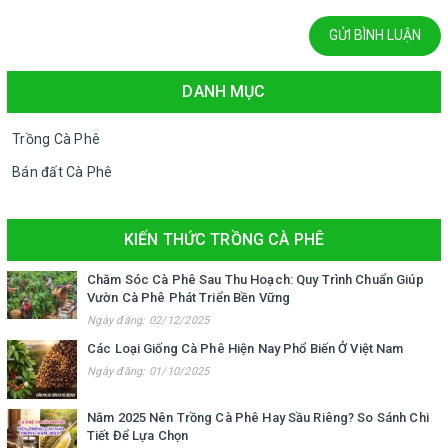
GỬI BÌNH LUẬN
DANH MỤC
Trồng Cà Phê
Bán đất Cà Phê
KIẾN THỨC TRỒNG CÀ PHÊ
Chăm Sóc Cà Phê Sau Thu Hoạch: Quy Trình Chuẩn Giúp
Vườn Cà Phê Phát Triển Bền Vững
Ngày đăng: 02/12/2025
Các Loại Giống Cà Phê Hiện Nay Phổ Biến Ở Việt Nam
Ngày đăng: 01/10/2025
Năm 2025 Nên Trồng Cà Phê Hay Sầu Riêng? So Sánh Chi
Tiết Để Lựa Chọn