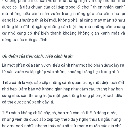
- Không phải chỉ có sân vườn Nhật lãng mạn với quy mô lớn mới
được coi là tiêu chuẩn của cái đẹp trong lối chơi " thiên nhiên xanh"
mà những tiểu cảnh sân vườn trong những góc của căn nhà lại
đang là xu hướng thiết kế mới. Không phải ai cũng may mắn sở hữu
những khu đất rộng,hay những căn biệt thự mà những căn chung
cư nhỏ cũng có thể biến thành khoảng không gian xanh mát và
riêng tư của mỗi gia đình.
Ưu điểm của tiểu cảnh, Tiểu cảnh là gì?
Là một phần của sân vườn,
tiểu cảnh
như một bộ phận được lấy ra
từ sân vườn và lắp ghép vào những khoảng trống hẹp trong nhà.
Tiểu cảnh
là việc sắp xếp những cảnh quan trong một diện tích đất
nhỏ hẹp. Đảm bảo với không gian hẹp như gầm cầu thang hay ban
công nhỏ, sân thượng hoặc một góc trống trong phòng khách đều
có thể được phủ xanh cây lá.
Tiểu cảnh không chỉ là cây, cỏ, hoa mà còn có thể là dòng nước,
những viên đá được sắp xếp tùy theo dụ ý nghệ thuật, ngẫu hứng
hay mang ý nghĩa phong thủy sâu sắc từ mong muốn của gia chủ.