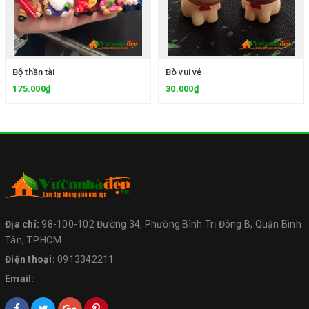
Bộ thần tài
Bò vui vẻ
175.000₫
30.000₫
Địa chỉ:
98-100-102 Đường 34, Phường Bình Trị Đông B, Quận Bình
Tân, TP.HCM
Điện thoại:
0913342211
Email: