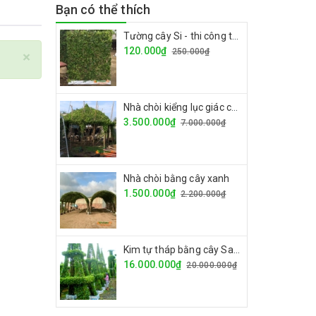
Bạn có thể thích
Tường cây Si - thi công tường cây giá rẻ
120.000₫
250.000₫
×
Nhà chòi kiểng lục giác cây si
3.500.000₫
7.000.000₫
Nhà chòi bằng cây xanh
1.500.000₫
2.200.000₫
Kim tự tháp bằng cây Sanh
16.000.000₫
20.000.000₫