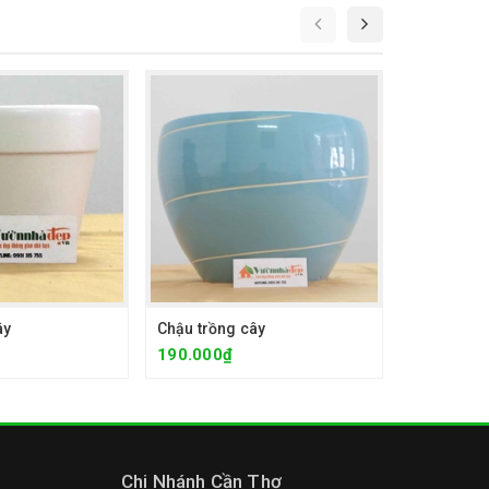
ây
Chậu trồng cây
Chậu trồng
190.000₫
190.000₫
Chi Nhánh Cần Thơ