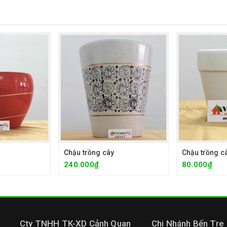
Chậu trồng cây
Chậu trồng c
240.000₫
80.000₫
Cty TNHH TK-XD Cảnh Quan
Chi Nhánh Bến Tre