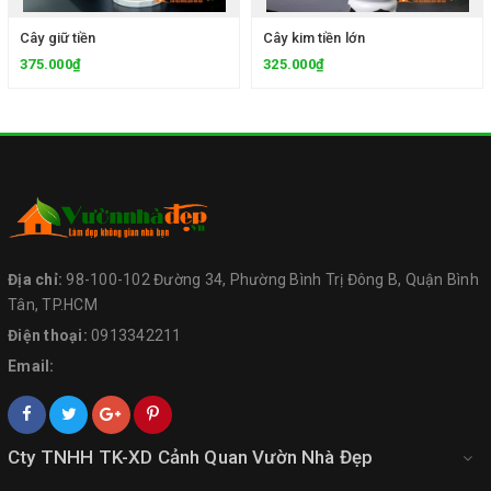
Cây giữ tiền
Cây kim tiền lớn
375.000₫
325.000₫
Địa chỉ:
98-100-102 Đường 34, Phường Bình Trị Đông B, Quận Bình
Tân, TP.HCM
Điện thoại:
0913342211
Email:
Cty TNHH TK-XD Cảnh Quan Vườn Nhà Đẹp