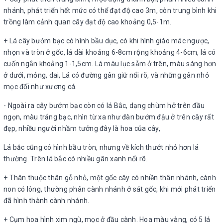
nhánh, phát triển hết mức có thể đạt độ cao 3m, còn trung bình khi
trồng làm cảnh quan cây đạt độ cao khoảng 0,5-1m.
+ Lá cây bướm bạc có hình bầu dục, có khi hình giáo mác ngược,
nhọn và tròn ở gốc, lá dài khoảng 6-8cm rộng khoảng 4-6cm, lá có
cuốn ngắn khoảng 1-1,5cm. Lá màu lục sẫm ở trên, màu sáng hơn
ở dưới, mỏng, dai, Lá có đường gân giữ nổi rõ, và những gân nhỏ
mọc đối như xương cá.
- Ngoài ra cây bướm bạc còn có lá Bắc, dạng chùm hở trên đầu
ngọn, màu trắng bạc, nhìn từ xa như đàn bướm đậu ở trên cây rất
đẹp, nhiều người nhầm tưởng đây là hoa của cây,
Lá bắc cũng có hình bầu tròn, nhưng về kích thướt nhỏ hơn lá
thường. Trên lá bắc có nhiều gân xanh nổi rõ.
+ Thân thuộc thân gỗ nhỏ, một gốc cây có nhiền thân nhánh, cành
non có lông, thường phân cành nhánh ở sát gốc, khi mới phát triển
đã hình thành cành nhánh.
+ Cụm hoa hình xim ngù, mọc ở đầu cành. Hoa màu vàng, có 5 lá