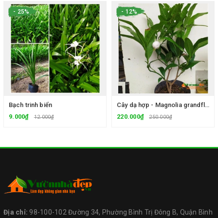
- 25%
- 12%
Bạch trinh biển
Cây dạ hợp - Magnolia grandflora Linn.
9.000₫
220.000₫
12.000₫
250.000₫
Địa chỉ:
98-100-102 Đường 34, Phường Bình Trị Đông B, Quận Bình