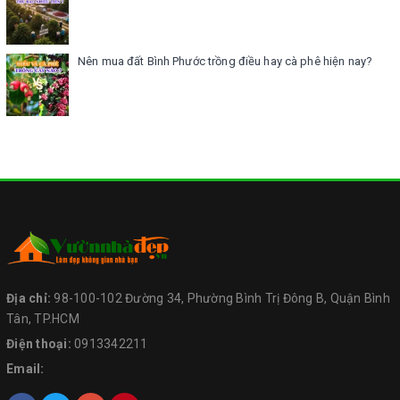
Nên mua đất Bình Phước trồng điều hay cà phê hiện nay?
Địa chỉ:
98-100-102 Đường 34, Phường Bình Trị Đông B, Quận Bình
Tân, TP.HCM
Điện thoại:
0913342211
Email: