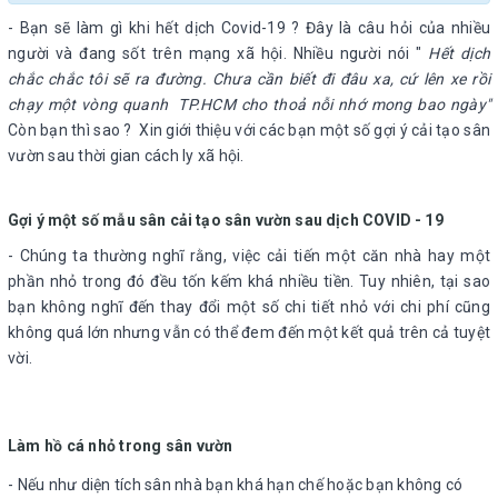
- Bạn sẽ làm gì khi hết dịch Covid-19 ? Đây là câu hỏi của nhiều
người và đang sốt trên mạng xã hội. Nhiều người nói "
Hết dịch
chắc chắc tôi sẽ ra đường. Chưa cần biết đi đâu xa, cứ lên xe rồi
chạy một vòng quanh TP.HCM cho thoả nỗi nhớ mong bao ngày"
Còn bạn thì sao ? Xin giới thiệu với các bạn một số gợi ý cải tạo sân
vườn sau thời gian cách ly xã hội.
Gợi ý một số mẫu sân cải tạo sân vườn sau dịch COVID - 19
- Chúng ta thường nghĩ rằng, việc cải tiến một căn nhà hay một
phần nhỏ trong đó đều tốn kếm khá nhiều tiền. Tuy nhiên, tại sao
bạn không nghĩ đến thay đổi một số chi tiết nhỏ với chi phí cũng
không quá lớn nhưng vẫn có thể đem đến một kết quả trên cả tuyệt
vời.
Làm hồ cá nhỏ trong sân vườn
- Nếu như diện tích sân nhà bạn khá hạn chế hoặc bạn không có