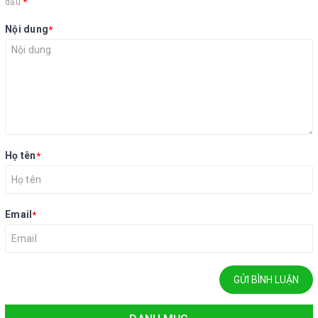
*
dấu
Nội dung
*
Họ tên
*
Email
*
GỬI BÌNH LUẬN