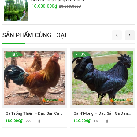
16.000.000₫
20.000.000₫
SẢN PHẨM CÙNG LOẠI
- 18%
- 12%
Gà Trống Thiến – Đặc Sản Cao Cấp Cho Bữa Ăn Sang Trọng
Gà H’Mông – Đặc Sản Gà Đen Bổ Dưỡng, Thịt Ngon Chuẩn Núi Rừng
180.000₫
140.000₫
220.000₫
160.000₫