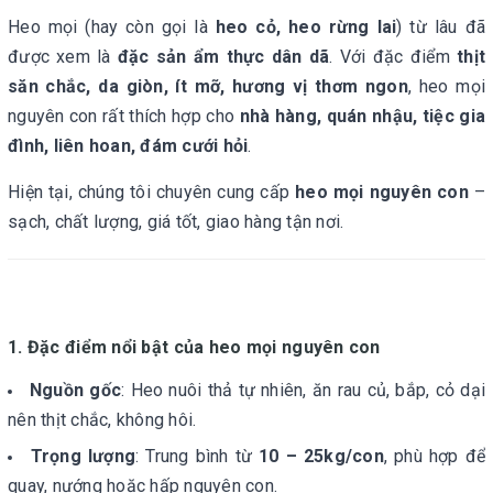
Heo mọi (hay còn gọi là
heo cỏ, heo rừng lai
) từ lâu đã
được xem là
đặc sản ẩm thực dân dã
. Với đặc điểm
thịt
săn chắc, da giòn, ít mỡ, hương vị thơm ngon
, heo mọi
nguyên con rất thích hợp cho
nhà hàng, quán nhậu, tiệc gia
đình, liên hoan, đám cưới hỏi
.
Hiện tại, chúng tôi chuyên cung cấp
heo mọi nguyên con
–
sạch, chất lượng, giá tốt, giao hàng tận nơi.
1. Đặc điểm nổi bật của heo mọi nguyên con
Nguồn gốc
: Heo nuôi thả tự nhiên, ăn rau củ, bắp, cỏ dại
nên thịt chắc, không hôi.
Trọng lượng
: Trung bình từ
10 – 25kg/con
, phù hợp để
quay, nướng hoặc hấp nguyên con.