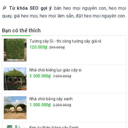
🔎
Từ khóa SEO gợi ý
: bán heo mọi nguyên con, heo mọi
quay, giá heo mọi, heo mọi làm sẵn, đặt heo mọi nguyên con.
Bạn có thể thích
Tường cây Si - thi công tường cây giá rẻ
120.000₫
250.000₫
Nhà chòi kiểng lục giác cây si
3.500.000₫
7.000.000₫
Nhà chòi bằng cây xanh
1.500.000₫
2.200.000₫
Kim tự tháp bằng cây Sanh