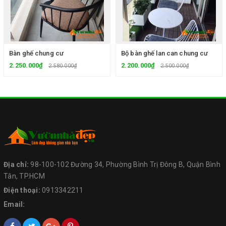
Bàn ghế chung cư
Bộ bàn ghế lan can chung cư
2.250.000₫
2.200.000₫
2.580.000₫
2.500.000₫
Địa chỉ:
98-100-102 Đường 34, Phường Bình Trị Đông B, Quận Bình
Tân, TP.HCM
Điện thoại:
0913342211
Email: