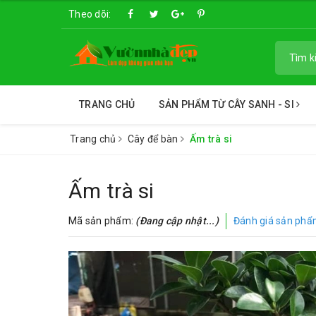
Theo dõi:
TRANG CHỦ
SẢN PHẨM TỪ CÂY SANH - SI
Trang chủ
Cây để bàn
Ấm trà si
Ấm trà si
Mã sản phẩm:
(Đang cập nhật...)
Đánh giá sản ph