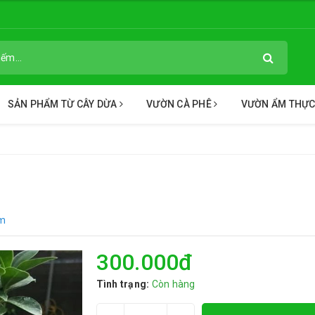
SẢN PHẨM TỪ CÂY DỪA
VƯỜN CÀ PHÊ
VƯỜN ẨM THỰ
ẩm
300.000₫
Tình trạng:
Còn hàng