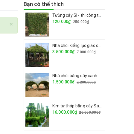
Bạn có thể thích
Tường cây Si - thi công tường cây giá rẻ
120.000₫
250.000₫
×
Nhà chòi kiểng lục giác cây si
3.500.000₫
7.000.000₫
Nhà chòi bằng cây xanh
1.500.000₫
2.200.000₫
Kim tự tháp bằng cây Sanh
16.000.000₫
20.000.000₫